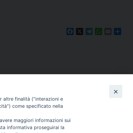
Facebook
X
Telegram
WhatsApp
Email
Condi
altre finalità ("interazioni e
cità") come specificato nella
 avere maggiori informazioni sui
sta informativa proseguirai la