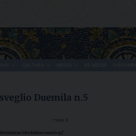
IOSI
CULTURA
MEDIA
SS.MESSE
DOCUMEN
isveglio Duemila n.5