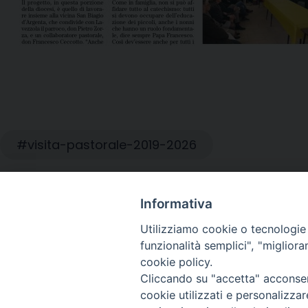
visita-pastorale-2019-2026
Informativa
Utilizziamo cookie o tecnologie s
Dossier di Risveglio Duemila n.5
funzionalità semplici", "miglior
cookie policy.
Cliccando su "accetta" acconsent
cookie utilizzati e personalizza