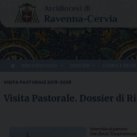
Skip
to
content
ARCIVESCOVO
DIOCESI
CLERO E RELIG
VISITA PASTORALE 2019-2026
Visita Pastorale. Dossier di R