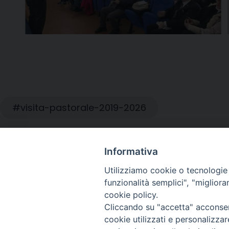
visita-pastorale-2019-2026
Informativa
Utilizziamo cookie o tecnologie s
Dossier di Risveglio Duemila n.13
funzionalità semplici", "miglior
cookie policy.
Cliccando su "accetta" acconsent
cookie utilizzati e personalizza