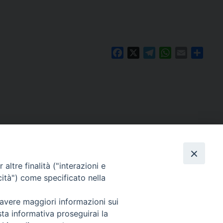
Facebook
X
Telegram
WhatsApp
Email
Condi
altre finalità ("interazioni e
cità") come specificato nella
 avere maggiori informazioni sui
sta informativa proseguirai la