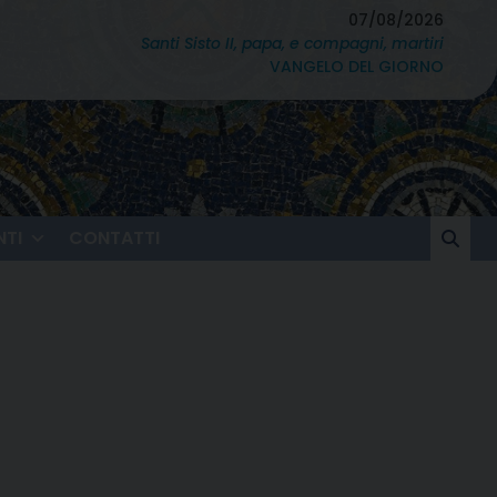
07/08/2026
Santi Sisto II, papa, e compagni, martiri
VANGELO DEL GIORNO
TI
CONTATTI