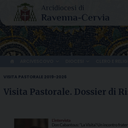
Skip
to
content
ARCIVESCOVO
DIOCESI
CLERO E RELIG
VISITA PASTORALE 2019-2026
Visita Pastorale. Dossier di R