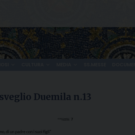
IOSI
CULTURA
MEDIA
SS.MESSE
DOCUMEN
isveglio Duemila n.13