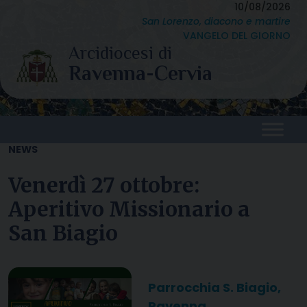
Skip
10/08/2026
San Lorenzo, diacono e martire
to
VANGELO DEL GIORNO
content
NEWS
Venerdì 27 ottobre:
Aperitivo Missionario a
San Biagio
Parrocchia S. Biagio,
Ravenna