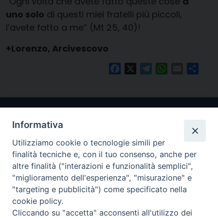
“Ogni volta che avete fatto queste cose
a
uno solo
di questi miei fratelli più piccoli,
l’avete fatto a me” (Mt 25, 40)!
+Lorenzo, Arcivescovo
Facebook
X
Telegram
WhatsApp
Email
Condi
Informativa
Utilizziamo cookie o tecnologie simili per
finalità tecniche e, con il tuo consenso, anche per
altre finalità ("interazioni e funzionalità semplici",
"miglioramento dell'esperienza", "misurazione" e
Arcidiocesi di Ravenna-Cervia
"targeting e pubblicità") come specificato nella
cookie policy.
CONTATTI
Cliccando su "accetta" acconsenti all'utilizzo dei