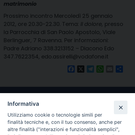
matrimonio
Prossimo incontro Mercoledì 25 gennaio
2012, ore 20.30-22.30. Tema:
Il dolore,
presso
la Parrocchia di San Paolo Apostolo, Viale
Berlinguer, 7 Ravenna
.
Per informazioni:
Padre Adriano 338.3213152 – Diacono Edo
347.7622354, edo.assirelli@vodafone.it
Facebook
X
Telegram
WhatsApp
Email
Condi
Informativa
Utilizziamo cookie o tecnologie simili per
finalità tecniche e, con il tuo consenso, anche per
altre finalità ("interazioni e funzionalità semplici",