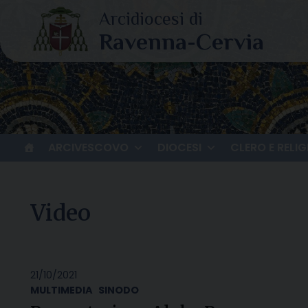
Skip
to
content
ARCIVESCOVO
DIOCESI
CLERO E RELIG
Video
21/10/2021
MULTIMEDIA
SINODO