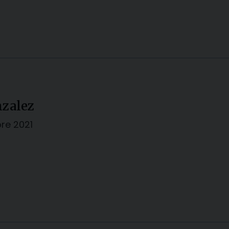
nzalez
bre 2021