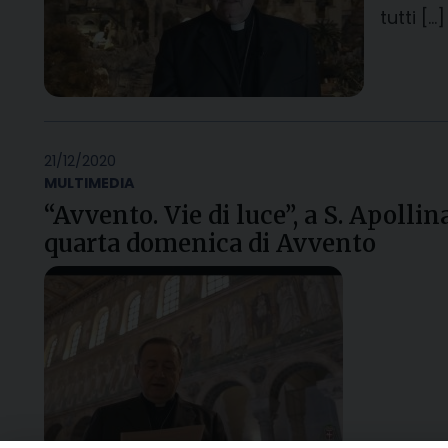
tutti […]
21/12/2020
MULTIMEDIA
“Avvento. Vie di luce”, a S. Apoll
quarta domenica di Avvento