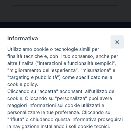
Informativa
Utilizziamo cookie o tecnologie simili per
finalità tecniche e, con il tuo consenso, anche per
altre finalità ("interazioni e funzionalità semplici",
"miglioramento dell'esperienza", "misurazione" e
Arcidiocesi di Ravenna-Cervia
"targeting e pubblicità") come specificato nella
cookie policy.
CONTATTI
Cliccando su "accetta" acconsenti all'utilizzo dei
Piazza Arcivescovado, 1 48121- Ravenna
cookie. Cliccando su "personalizza" puoi avere
tel 0544.541655
maggiori informazioni sui cookie utilizzati e
curia@diocesiravennacervia.it
personalizzare le tue preferenze. Cliccando su
"rifiuta" o chiudendo questa informativa proseguirai
la navigazione installando i soli cookie tecnici.
Per segnalazioni tecniche e aggiornamenti: