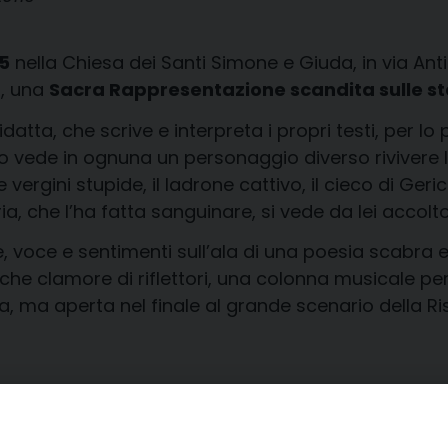
45
nella Chiesa dei Santi Simone e Giuda, in via Ant
’
, una
Sacra Rappresentazione scandita sulle sta
atta, che scrive e interpreta i propri testi, per lo p
lo vede in ognuna un personaggio diverso rivivere l’
 vergini stupide, il ladrone cattivo, il cieco di Ger
a, che l’ha fatta sanguinare, si vede da lei accolto
e, voce e sentimenti sull’ala di una poesia scabra
o che clamore di riflettori, una colonna musicale p
, ma aperta nel finale al grande scenario della Ri