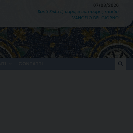
07/08/2026
Santi Sisto II, papa, e compagni, martiri
VANGELO DEL GIORNO
TI
CONTATTI