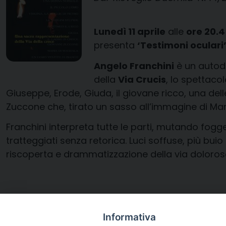
Lunedì 11 aprile
alle
ore 20.
presenta
‘Testimoni oculari
Angelo Franchini
è un autodid
della
Via Crucis
, lo spettaco
Giuseppe, Erode, Giuda, il giovane ricco, una delle
Zuccone che, tirato un sasso all’immagine di Mari
Franchini interpreta tutte le parti, mutando fogg
tratteggiati senza retorica. Luci soffuse, più bui
riscoperta e drammatizzazione della via dolorosa
Informativa