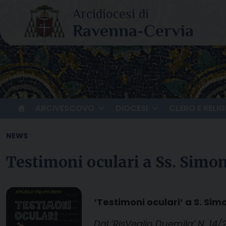
Skip
to
content
ARCIVESCOVO
DIOCESI
CLERO E RELIG
NEWS
Testimoni oculari a Ss. Simo
‘Testimoni oculari’ a S. Si
Dal ‘RisVeglio Duemila’ N. 14/