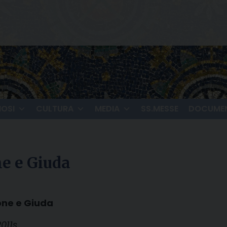
IOSI
CULTURA
MEDIA
SS.MESSE
DOCUMEN
ne e Giuda
mone e Giuda
2011s