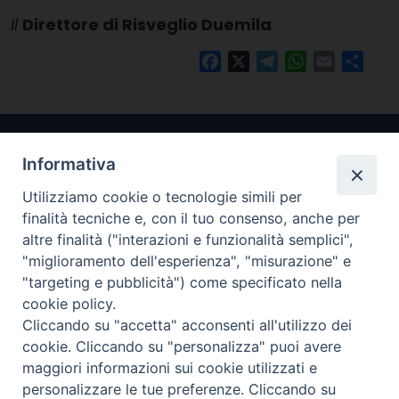
il
Direttore di Risveglio Duemila
Facebook
X
Telegram
WhatsApp
Email
Condi
Informativa
Utilizziamo cookie o tecnologie simili per
finalità tecniche e, con il tuo consenso, anche per
altre finalità ("interazioni e funzionalità semplici",
"miglioramento dell'esperienza", "misurazione" e
Arcidiocesi di Ravenna-Cervia
"targeting e pubblicità") come specificato nella
cookie policy.
CONTATTI
Cliccando su "accetta" acconsenti all'utilizzo dei
Piazza Arcivescovado, 1 48121- Ravenna
cookie. Cliccando su "personalizza" puoi avere
tel 0544.541655
maggiori informazioni sui cookie utilizzati e
curia@diocesiravennacervia.it
personalizzare le tue preferenze. Cliccando su