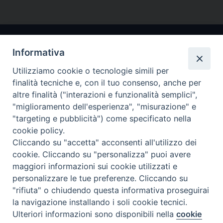
Informativa
Utilizziamo cookie o tecnologie simili per
finalità tecniche e, con il tuo consenso, anche per
altre finalità ("interazioni e funzionalità semplici",
"miglioramento dell'esperienza", "misurazione" e
Arcidiocesi di Ravenna-Cervia
"targeting e pubblicità") come specificato nella
cookie policy.
CONTATTI
Cliccando su "accetta" acconsenti all'utilizzo dei
Piazza Arcivescovado, 1 48121- Ravenna
cookie. Cliccando su "personalizza" puoi avere
tel 0544.541655
maggiori informazioni sui cookie utilizzati e
curia@diocesiravennacervia.it
personalizzare le tue preferenze. Cliccando su
"rifiuta" o chiudendo questa informativa proseguirai
la navigazione installando i soli cookie tecnici.
Per segnalazioni tecniche e aggiornamenti:
Ulteriori informazioni sono disponibili nella
cookie
Preferenze Cookie
webmaster@diocesiravennacervia.it