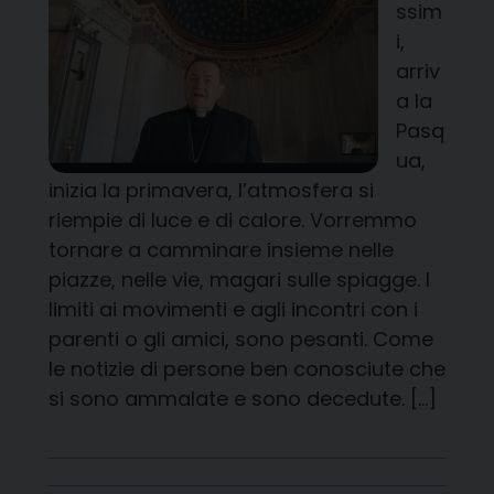
ssim
i,
arriv
a la
Pasq
ua,
inizia la primavera, l’atmosfera si
riempie di luce e di calore. Vorremmo
tornare a camminare insieme nelle
piazze, nelle vie, magari sulle spiagge. I
limiti ai movimenti e agli incontri con i
parenti o gli amici, sono pesanti. Come
le notizie di persone ben conosciute che
si sono ammalate e sono decedute. […]