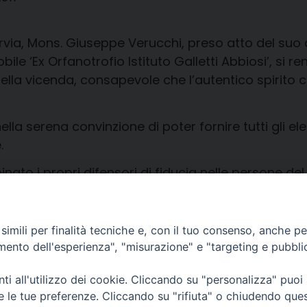
ia, Mons. Giuseppe Verucchi, preso atto del suo coi
obile ‘Ex Orfanotrofio Istituto Galletti Abbiosi’, si
i della vicenda, consapevole che l’autentico spirit
ella serena convinzione di poter fornire tutti gli ele
.
to i propri difensori di fiducia nelle persone del P
imili per finalità tecniche e, con il tuo consenso, anche per 
amento dell'esperienza", "misurazione" e "targeting e pubbli
i all'utilizzo dei cookie. Cliccando su "personalizza" puoi
CONTATTI
Cervia
re le tue preferenze. Cliccando su "rifiuta" o chiudendo que