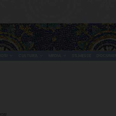
IOSI
CULTURA
MEDIA
SS.MESSE
DOCUMEN
011