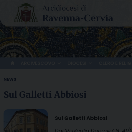
Skip
to
content
ARCIVESCOVO
DIOCESI
CLERO E RELIG
NEWS
Sul Galletti Abbiosi
Sul Galletti Abbiosi
Dal ‘RisVeglio Duemila’ N. 41/2