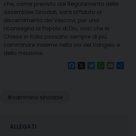
che, come previsto dal Regolamento delle
Assemblee Sinodali, sarà affidato al
discernimento dei Vescovi, per una
riconsegna al Popolo di Dio, così che le
Chiese in Italia possano sempre di più
camminare insieme nella via del Vangelo e
della missione.
Facebook
X
Telegram
WhatsApp
Email
Condi
cammino sinodale