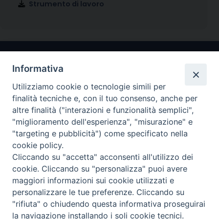
Strumento di lavoro
Informativa
Utilizziamo cookie o tecnologie simili per
finalità tecniche e, con il tuo consenso, anche per
altre finalità ("interazioni e funzionalità semplici",
"miglioramento dell'esperienza", "misurazione" e
Arcidiocesi di Ravenna-Cervia
"targeting e pubblicità") come specificato nella
cookie policy.
CONTATTI
Cliccando su "accetta" acconsenti all'utilizzo dei
Piazza Arcivescovado, 1 48121- Ravenna
cookie. Cliccando su "personalizza" puoi avere
tel 0544.541655
maggiori informazioni sui cookie utilizzati e
curia@diocesiravennacervia.it
personalizzare le tue preferenze. Cliccando su
"rifiuta" o chiudendo questa informativa proseguirai
la navigazione installando i soli cookie tecnici.