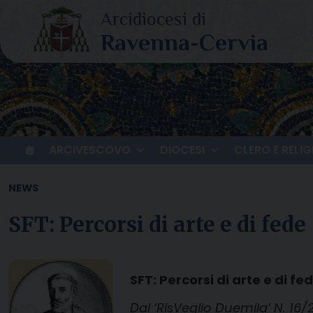
Skip
to
content
ARCIVESCOVO
DIOCESI
CLERO E RELIG
NEWS
SFT: Percorsi di arte e di fede
SFT: Percorsi di arte e di fe
Dal ‘RisVeglio Duemila’ N. 16/