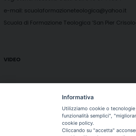
e-mail: scuolaformazioneteologica@yahoo.it
Scuola di Formazione Teologica ‘San Pier Crisolo
VIDEO
Informativa
Utilizziamo cookie o tecnologie s
CORSO-MOSAICI
funzionalità semplici", "miglior
cookie policy.
Cliccando su "accetta" acconsent