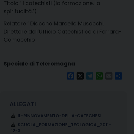
Titolo ‘ I catechisti (la formazione, la
spiritualità,’)
Relatore ‘ Diacono Marcello Musacchi,
Direttore dell’Ufficio Catechistico di Ferrara-
Comacchio
Speciale di Teleromagna
Facebook
X
Telegram
WhatsApp
Email
Condi
IL-RINNOVAMENTO-DELLA-CATECHESI
SCUOLA_FORMAZIONE_TEOLOGICA_2011-
12-3