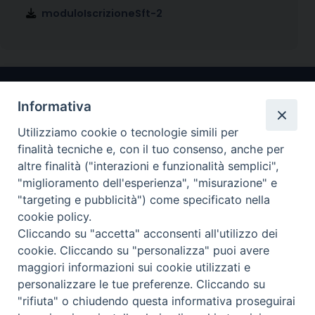
moduloIscrizioneSft-2
Informativa
Utilizziamo cookie o tecnologie simili per
finalità tecniche e, con il tuo consenso, anche per
altre finalità ("interazioni e funzionalità semplici",
"miglioramento dell'esperienza", "misurazione" e
Arcidiocesi di Ravenna-Cervia
"targeting e pubblicità") come specificato nella
cookie policy.
CONTATTI
Cliccando su "accetta" acconsenti all'utilizzo dei
Piazza Arcivescovado, 1 48121- Ravenna
cookie. Cliccando su "personalizza" puoi avere
tel 0544.541655
maggiori informazioni sui cookie utilizzati e
curia@diocesiravennacervia.it
personalizzare le tue preferenze. Cliccando su
"rifiuta" o chiudendo questa informativa proseguirai