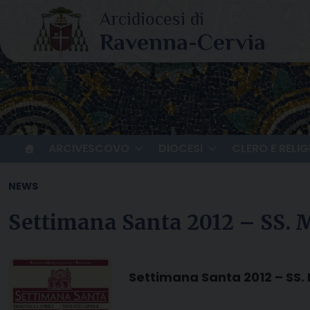
Skip
to
content
ARCIVESCOVO
DIOCESI
CLERO E RELIG
NEWS
Settimana Santa 2012 – SS. 
Settimana Santa 2012 – SS.