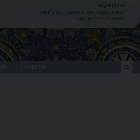
08/08/2026
Santi Sisto II, papa, e compagni, martiri
VANGELO DEL GIORNO
TI
CONTATTI