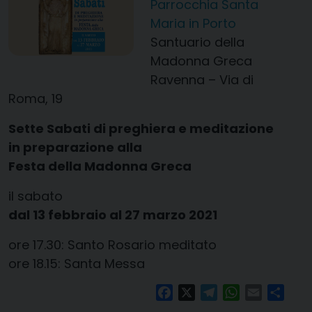
Parrocchia Santa
Maria in Porto
Santuario della
Madonna Greca
Ravenna – Via di
Roma, 19
Sette Sabati di preghiera e meditazione
in preparazione alla
Festa della Madonna Greca
il sabato
dal 13 febbraio al 27 marzo 2021
ore 17.30: Santo Rosario meditato
ore 18.15: Santa Messa
Facebook
X
Telegram
WhatsApp
Email
Condi