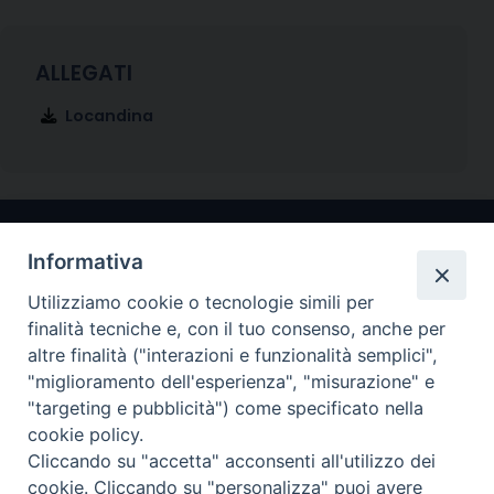
Locandina
Informativa
Utilizziamo cookie o tecnologie simili per
finalità tecniche e, con il tuo consenso, anche per
altre finalità ("interazioni e funzionalità semplici",
"miglioramento dell'esperienza", "misurazione" e
Arcidiocesi di Ravenna-Cervia
"targeting e pubblicità") come specificato nella
cookie policy.
CONTATTI
Cliccando su "accetta" acconsenti all'utilizzo dei
Piazza Arcivescovado, 1 48121- Ravenna
cookie. Cliccando su "personalizza" puoi avere