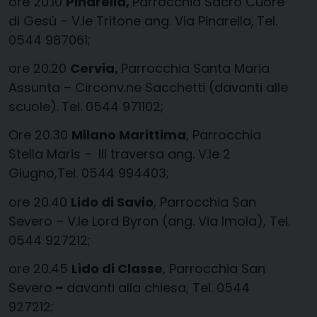
ore 20.10
Pinarella,
Parrocchia Sacro Cuore
di Gesù – V.le Tritone ang. Via Pinarella,
Tel.
0544 987061;
ore 20.20
Cervia,
Parrocchia Santa Maria
Assunta – Circonv.ne Sacchetti (davanti alle
scuole).
Tel. 0544 971102;
Ore 20.30
Milano Marittima
, Parrocchia
Stella Maris –
III traversa ang. V.le 2
Giugno,Tel. 0544 994403;
ore 20.40
Lido di Savio
, Parrocchia San
Severo – V.le Lord Byron (ang. Via Imola), Tel.
0544 927212;
ore 20.45
Lido di Classe
, Parrocchia San
Severo
–
davanti alla chiesa, Tel. 0544
927212;