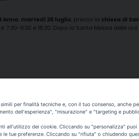
d Anna
,
martedì 26 luglio
, presso la
chiesa di Sa
e 7.30-9.30 e 18.30. Dopo la Santa Messa delle ore 1
imili per finalità tecniche e, con il tuo consenso, anche per 
amento dell'esperienza", "misurazione" e "targeting e pubbli
i all'utilizzo dei cookie. Cliccando su "personalizza" puoi
CONTATTI
Cervia
re le tue preferenze. Cliccando su "rifiuta" o chiudendo que