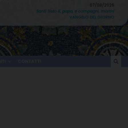
07/08/2026
Santi Sisto II, papa, e compagni, martiri
VANGELO DEL GIORNO
TI
CONTATTI