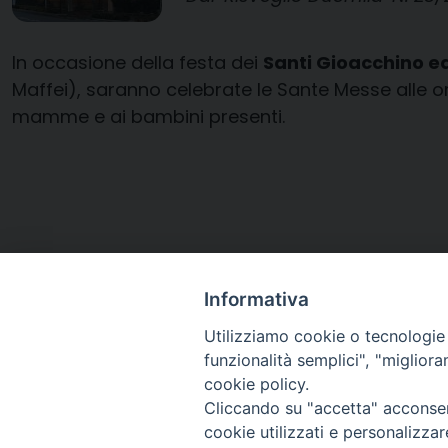
In occasione della festa dei
Santi Gioacchino e
Maffei), saranno celebrate le Sante Messe alle or
mamme e ai bambini presenti.
Informativa
Utilizziamo cookie o tecnologie s
funzionalità semplici", "miglior
cookie policy.
Cliccando su "accetta" acconsent
Arcidiocesi di Ravenna-
cookie utilizzati e personalizza