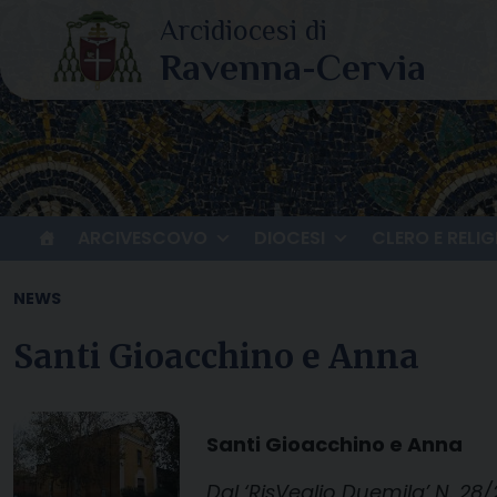
Skip
to
content
ARCIVESCOVO
DIOCESI
CLERO E RELIG
NEWS
Santi Gioacchino e Anna
Santi Gioacchino e Anna
Dal ‘RisVeglio Duemila’ N. 28/