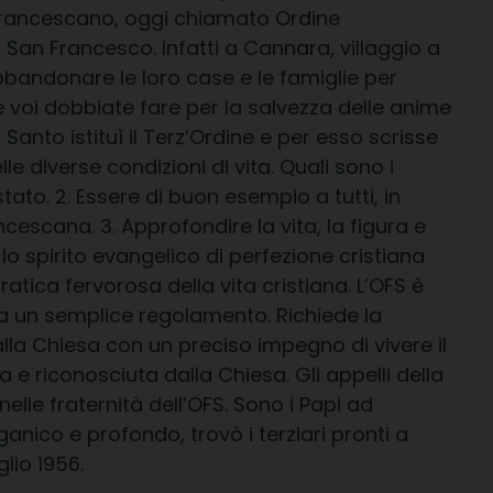
ne francescano, oggi chiamato Ordine
San Francesco. Infatti a Cannara, villaggio a
bbandonare le loro case e le famiglie per
he voi dobbiate fare per la salvezza delle anime
l Santo istituì il Terz’Ordine e per esso scrisse
le diverse condizioni di vita. Quali sono i
stato. 2. Essere di buon esempio a tutti, in
ncescana. 3. Approfondire la vita, la figura e
lo spirito evangelico di perfezione cristiana
tica fervorosa della vita cristiana. L’OFS è
a un semplice regolamento. Richiede la
la Chiesa con un preciso impegno di vivere il
e riconosciuta dalla Chiesa. Gli appelli della
elle fraternità dell’OFS. Sono i Papi ad
anico e profondo, trovò i terziari pronti a
glio 1956.