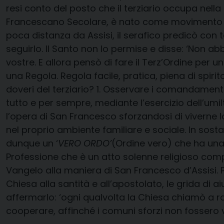
resi conto del posto che il terziario occupa nella
Francescano Secolare, è nato come movimento di f
poca distanza da Assisi, il serafico predicò con 
seguirlo. Il Santo non lo permise e disse: ‘Non ab
vostre. E allora pensò di fare il Terz’Ordine per uni
una Regola. Regola facile, pratica, piena di spirit
doveri del terziario? 1. Osservare i comandamenti d
tutto e per sempre, mediante l’esercizio dell’umilt
l’opera di San Francesco sforzandosi di viverne lo
nel proprio ambiente familiare e sociale. In sost
dunque un ‘
VERO ORDO’
(Ordine vero) che ha una
Professione che è un atto solenne religioso com
Vangelo alla maniera di San Francesco d’Assisi. P
Chiesa alla santità e all’apostolato, le grida di 
affermarlo: ‘ogni qualvolta la Chiesa chiamò a rac
cooperare, affinché i comuni sforzi non fossero vani