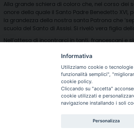
Alla grande schiera di coloro che, nel corso dei s
onore della quale il Santo Padre Benedetto XVI, 
la grandezza della nostra santa Patrona che ‘sepp
scuola del Santo di Assisi. Si rivelò vera figlia de
Nell’attesa di incontrarci in tanti, francescani e
e bene
Informativa
I francescani secolari di Ravenna
Utilizziamo cookie o tecnologie s
funzionalità semplici", "miglior
cookie policy.
Cliccando su "accetta" acconsent
cookie utilizzati e personalizza
navigazione installando i soli co
Arcidiocesi di Ravenna-
Personalizza