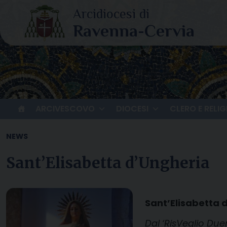
Skip
to
content
ARCIVESCOVO
DIOCESI
CLERO E RELIG
NEWS
Sant’Elisabetta d’Ungheria
Sant’Elisabetta 
Dal ‘RisVeglio Due