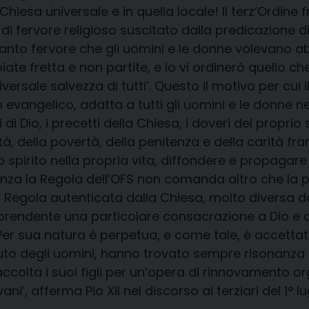
 Chiesa universale e in quella locale! Il terz’Ordi
ervore religioso suscitato dalla predicazione di 
tanto fervore che gli uomini e le donne volevano a
biate fretta e non partite, e io vi ordinerò quello c
versale salvezza di tutti’. Questo il motivo per cui i
o evangelico, adatta a tutti gli uomini e le donne nel
i Dio, i precetti della Chiesa, i doveri del proprio 
à, della povertà, della penitenza e della carità fra
 spirito nella propria vita, diffondere e propagare 
anza la Regola dell’OFS non comanda altro che la pra
 Regola autenticata dalla Chiesa, molto diversa d
prendente una particolare consacrazione a Dio e al
er sua natura è perpetua, e come tale, è accettata 
aiuto degli uomini, hanno trovato sempre risonanza n
colta i suoi figli per un’opera di rinnovamento org
’, afferma Pio XII nel discorso ai terziari del 1° lu