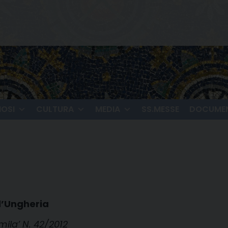
IOSI
CULTURA
MEDIA
SS.MESSE
DOCUMEN
d’Ungheria
mila’ N. 42/2012