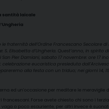
a santità laicale
d’Ungheria
le fraternità dell’Ordine Francescano Secolare di
e: S. Elisabetta d’Ungheria. Quest’anno, in spirito d
di San Pier Damiani, sabato 17 novembre: ore 17 i
5: celebrazione eucaristica presieduta dall’Arcives
pareremo alla festa con un triduo; nei giorni 14, 15, 
a ed un’occasione per meditare le meraviglie del 
ari francescani. Forse avete chiesto chi sono i ter
 vaga o poco esauriente, per altri invece è suonat