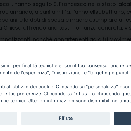
ecoli, hanno seguito S. Francesco nello stato laical
proclamando, alcuni anni fa, l’anno elisabettiano, 
e unire le doti di sposa e madre esemplare all’ese
lla Chiesa offrendo una testimonianza concreta, visib
 simpatizzanti, nonché appartenenti ad altri Movime
imili per finalità tecniche e, con il tuo consenso, anche per 
amento dell'esperienza", "misurazione" e "targeting e pubbli
i all'utilizzo dei cookie. Cliccando su "personalizza" puoi
re le tue preferenze. Cliccando su "rifiuta" o chiudendo que
okie tecnici. Ulteriori informazioni sono disponibili nella
coo
CONTATTI
Cervia
Piazza Arcivescovado, 1 48121- Ravenna
tel 0544.541655
Rifiuta
curia@diocesiravennacervia.it