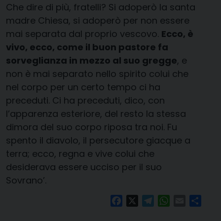
Che dire di più, fratelli? Si adoperò la santa
madre Chiesa, si adoperò per non essere
mai separata dal proprio vescovo.
Ecco, è
vivo, ecco, come il buon pastore fa
sorveglianza in mezzo al suo gregge
, e
non è mai separato nello spirito colui che
nel corpo per un certo tempo ci ha
preceduti. Ci ha preceduti, dico, con
l’apparenza esteriore, del resto la stessa
dimora del suo corpo riposa tra noi. Fu
spento il diavolo, il persecutore giacque a
terra; ecco, regna e vive colui che
desiderava essere ucciso per il suo
Sovrano’.
Facebook
X
Telegram
WhatsApp
Email
Condi