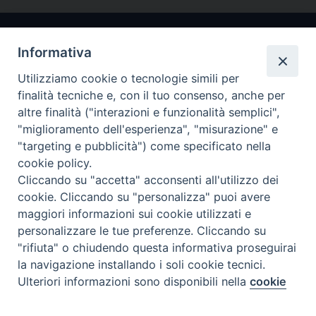
Informativa
Utilizziamo cookie o tecnologie simili per
finalità tecniche e, con il tuo consenso, anche per
altre finalità ("interazioni e funzionalità semplici",
"miglioramento dell'esperienza", "misurazione" e
Arcidiocesi di Ravenna-Cervia
"targeting e pubblicità") come specificato nella
cookie policy.
CONTATTI
Cliccando su "accetta" acconsenti all'utilizzo dei
Piazza Arcivescovado, 1 48121- Ravenna
cookie. Cliccando su "personalizza" puoi avere
tel 0544.541655
maggiori informazioni sui cookie utilizzati e
curia@diocesiravennacervia.it
personalizzare le tue preferenze. Cliccando su
"rifiuta" o chiudendo questa informativa proseguirai
la navigazione installando i soli cookie tecnici.
Per segnalazioni tecniche e aggiornamenti:
Ulteriori informazioni sono disponibili nella
cookie
Preferenze Cookie
webmaster@diocesiravennacervia.it
policy
completa.