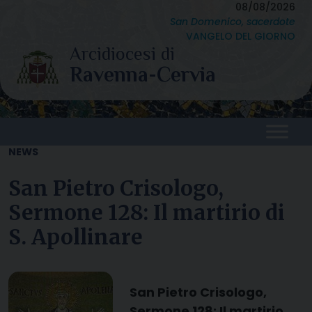
Skip
08/08/2026
San Domenico, sacerdote
to
VANGELO DEL GIORNO
content
NEWS
San Pietro Crisologo,
Sermone 128: Il martirio di
S. Apollinare
San Pietro Crisologo,
Sermone 128: Il martirio