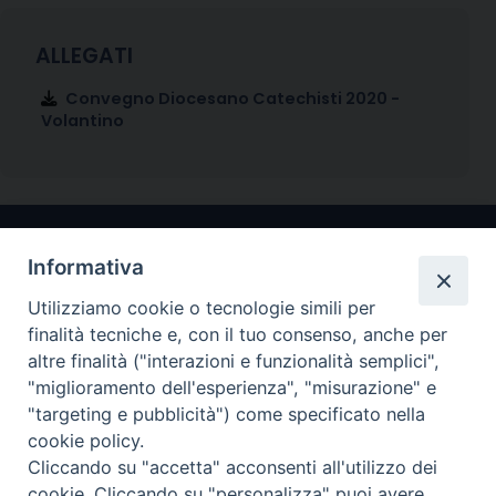
Convegno Diocesano Catechisti 2020 -
Volantino
Informativa
Utilizziamo cookie o tecnologie simili per
finalità tecniche e, con il tuo consenso, anche per
altre finalità ("interazioni e funzionalità semplici",
"miglioramento dell'esperienza", "misurazione" e
Arcidiocesi di Ravenna-Cervia
"targeting e pubblicità") come specificato nella
cookie policy.
CONTATTI
Cliccando su "accetta" acconsenti all'utilizzo dei
Piazza Arcivescovado, 1 48121- Ravenna
cookie. Cliccando su "personalizza" puoi avere