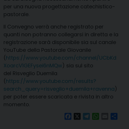
per una nuova progettazione catechistico-
pastorale.
Il Convegno verrà anche registrato per
quanti non potranno collegarsi in diretta e la
registrazione sarà disponibile sia sul canale
YouTube della Pastorale Giovanile
(
https://www.youtube.com/channel/UCbKd
XoarcV1GEFysei6nMQw
) sia sul sito
del Risveglio Duemila
(
https://www.youtube.com/results?
search_query=risveglio+duemila+ravenna
)
per poter essere scaricata e rivista in altro
momento.
Facebook
X
Telegram
WhatsApp
Email
Condi