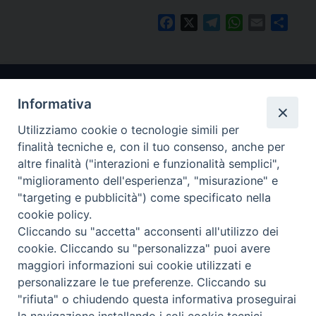
Facebook
X
Telegram
WhatsApp
Email
Condi
Informativa
Utilizziamo cookie o tecnologie simili per
finalità tecniche e, con il tuo consenso, anche per
altre finalità ("interazioni e funzionalità semplici",
"miglioramento dell'esperienza", "misurazione" e
Arcidiocesi di Ravenna-Cervia
"targeting e pubblicità") come specificato nella
cookie policy.
CONTATTI
Cliccando su "accetta" acconsenti all'utilizzo dei
Piazza Arcivescovado, 1 48121- Ravenna
cookie. Cliccando su "personalizza" puoi avere
tel 0544.541655
maggiori informazioni sui cookie utilizzati e
curia@diocesiravennacervia.it
personalizzare le tue preferenze. Cliccando su
"rifiuta" o chiudendo questa informativa proseguirai