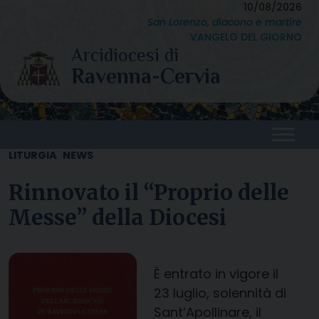
Skip
10/08/2026
San Lorenzo, diacono e martire
to
VANGELO DEL GIORNO
content
LITURGIA
NEWS
Rinnovato il “Proprio delle
Messe” della Diocesi
È entrato in vigore il
23 luglio, solennità di
Sant’Apollinare, il