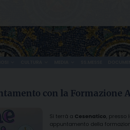
IOSI
CULTURA
MEDIA
SS.MESSE
DOCUMEN
puntamento con la Formazione 
Si terrà a
Cesenatico
, presso 
appuntamento della formazione 