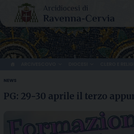
Skip
to
content
ARCIVESCOVO
DIOCESI
CLERO E RELIG
NEWS
PG: 29-30 aprile il terzo ap