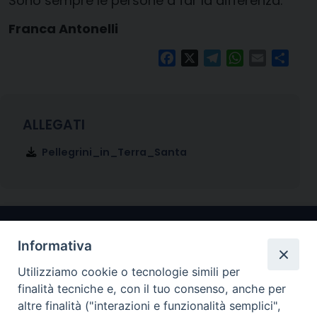
Sono sempre le persone a far la differenza.
Franca Antonelli
Facebook
X
Telegram
WhatsApp
Email
Condi
Pellegrini_in_Terra_Santa
Informativa
Utilizziamo cookie o tecnologie simili per
finalità tecniche e, con il tuo consenso, anche per
altre finalità ("interazioni e funzionalità semplici",