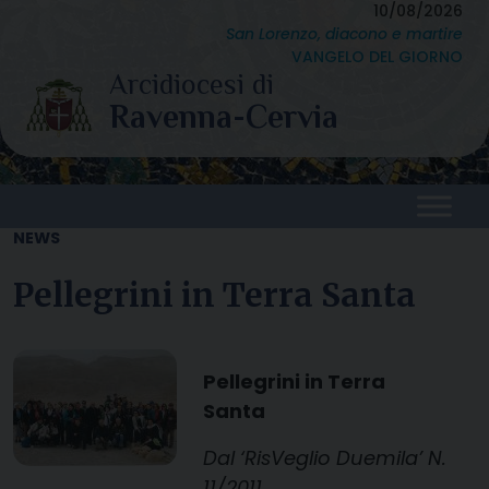
Skip
10/08/2026
San Lorenzo, diacono e martire
to
VANGELO DEL GIORNO
content
NEWS
Pellegrini in Terra Santa
Pellegrini in Terra
Santa
Dal ‘RisVeglio Duemila’ N.
11/2011