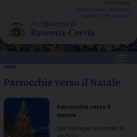
Skip
08/08/2026
San Domenico, sacerdote
to
VANGELO DEL GIORNO
content
NEWS
Parrocchie verso il Natale
Parrocchie verso il
Natale
Dal ‘RisVeglio Duemila’ N.
46/2010