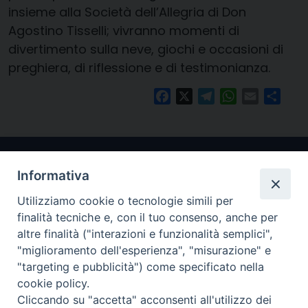
insieme alla Società dell’Allegria di Don
Agostino Tisselli; vivranno momenti di
divertimento sulla neve, giochi e occasioni di
preghiera, di riflessione e di testimonianza.
Facebook
X
Telegram
WhatsApp
Email
Condi
Informativa
Utilizziamo cookie o tecnologie simili per
finalità tecniche e, con il tuo consenso, anche per
altre finalità ("interazioni e funzionalità semplici",
"miglioramento dell'esperienza", "misurazione" e
Arcidiocesi di Ravenna-Cervia
"targeting e pubblicità") come specificato nella
cookie policy.
CONTATTI
Cliccando su "accetta" acconsenti all'utilizzo dei