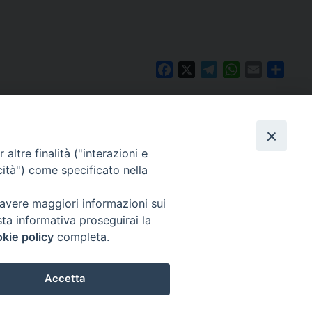
Facebook
X
Telegram
WhatsApp
Email
Condi
altre finalità ("interazioni e
cità") come specificato nella
 avere maggiori informazioni sui
sta informativa proseguirai la
kie policy
completa.
Per segnalazioni tecniche e aggiornamenti:
webmaster@diocesiravennacervia.it
Accetta
Preferenze Cookie