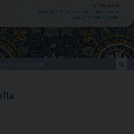
07/08/2026
Santi Sisto II, papa, e compagni, martiri
VANGELO DEL GIORNO
TI
CONTATTI
ella