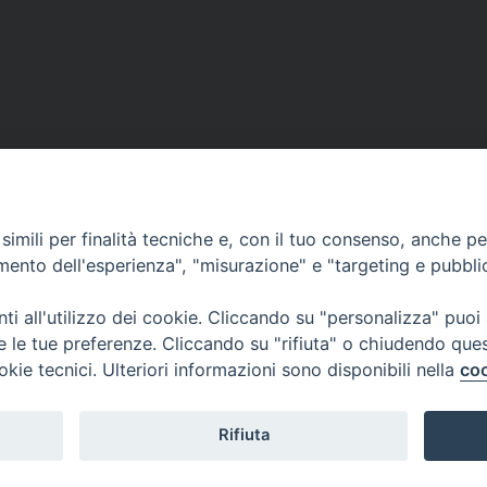
imili per finalità tecniche e, con il tuo consenso, anche per 
amento dell'esperienza", "misurazione" e "targeting e pubbli
i all'utilizzo dei cookie. Cliccando su "personalizza" puoi
re le tue preferenze. Cliccando su "rifiuta" o chiudendo que
okie tecnici. Ulteriori informazioni sono disponibili nella
coo
CONTATTI
Cervia
Piazza Arcivescovado, 1 48121- Ravenna
tel 0544.541655
Rifiuta
curia@diocesiravennacervia.it