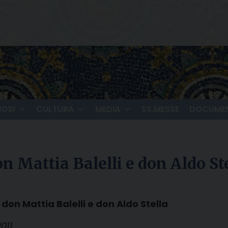
IOSI
CULTURA
MEDIA
SS.MESSE
DOCUMEN
n Mattia Balelli e don Aldo St
don Mattia Balelli e don Aldo Stella
011