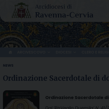
Skip
to
content
ARCIVESCOVO
DIOCESI
CLERO E RELIG
NEWS
Ordinazione Sacerdotale di do
Ordinazione Sacerdotale di 
Dal ‘RisVeglio Duemila’ N. 41/2