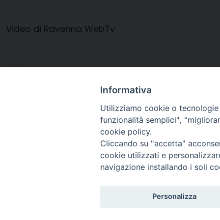
Video di Ravenna WebTv
Informativa
Utilizziamo cookie o tecnologie s
manifesto-ordinazione-presbiterale
funzionalità semplici", "miglior
cookie policy.
Cliccando su "accetta" acconsent
cookie utilizzati e personalizza
navigazione installando i soli co
Arcidiocesi di Ravenna-
Personalizza