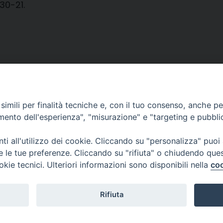
.30-21.
imili per finalità tecniche e, con il tuo consenso, anche per 
amento dell'esperienza", "misurazione" e "targeting e pubbli
i all'utilizzo dei cookie. Cliccando su "personalizza" puoi
re le tue preferenze. Cliccando su "rifiuta" o chiudendo que
okie tecnici. Ulteriori informazioni sono disponibili nella
coo
CONTATTI
Cervia
Piazza Arcivescovado, 1 48121- Ravenna
tel 0544.541655
Rifiuta
curia@diocesiravennacervia.it