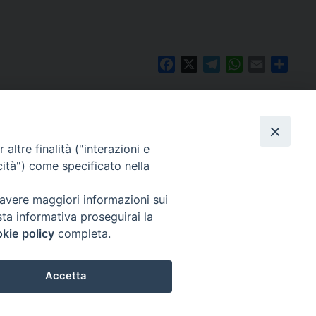
Facebook
X
Telegram
WhatsApp
Email
Condi
altre finalità ("interazioni e
cità") come specificato nella
 avere maggiori informazioni sui
sta informativa proseguirai la
kie policy
completa.
Per segnalazioni tecniche e aggiornamenti:
webmaster@diocesiravennacervia.it
Accetta
Preferenze Cookie