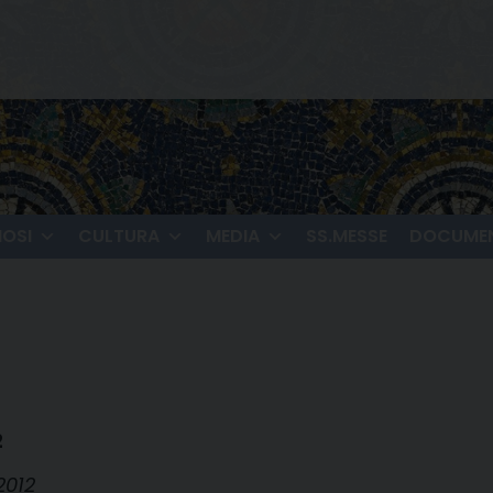
IOSI
CULTURA
MEDIA
SS.MESSE
DOCUMEN
2
2012