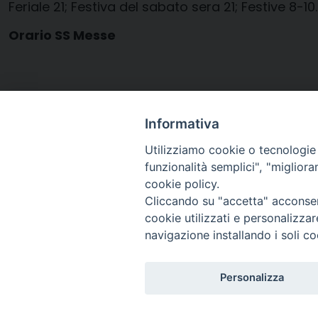
Feriale 21; Festiva del sabato sera 21; Festive 8-10
Orario SS Messe
Informativa
Utilizziamo cookie o tecnologie s
parrocchie-definitivo-2012
funzionalità semplici", "miglior
cookie policy.
Cliccando su "accetta" acconsent
cookie utilizzati e personalizza
navigazione installando i soli co
Arcidiocesi di Ravenna-
Personalizza