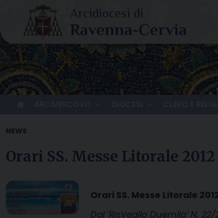
Skip
to
content
ARCIVESCOVO
DIOCESI
CLERO E RELIG
NEWS
Orari SS. Messe Litorale 2012
Orari SS. Messe Litorale 201
Dal ‘RisVeglio Duemila’ N. 22/