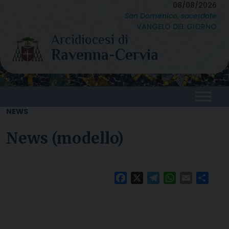
Skip
08/08/2026
San Domenico, sacerdote
to
VANGELO DEL GIORNO
content
NEWS
News (modello)
Facebook
X
Telegram
WhatsApp
Email
Condi