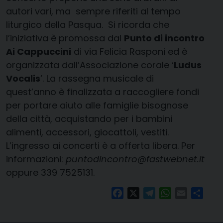
autori vari, ma sempre riferiti al tempo
liturgico della Pasqua. Si ricorda che
l’iniziativa è promossa dal
Punto di incontro
Ai Cappuccini
di via Felicia Rasponi ed è
organizzata dall’Associazione corale ‘
Ludus
Vocalis
‘. La rassegna musicale di
quest’anno è finalizzata a raccogliere fondi
per portare aiuto alle famiglie bisognose
della città, acquistando per i bambini
alimenti, accessori, giocattoli, vestiti.
L’ingresso ai concerti è a offerta libera. Per
informazioni:
puntodincontro@fastwebnet.it
oppure 339 7525131.
Facebook
X
Telegram
WhatsApp
Email
Condi