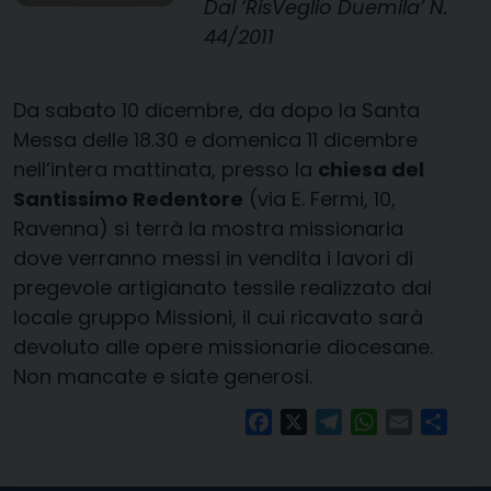
Dal ‘RisVeglio Duemila’ N.
44/2011
Da sabato 10 dicembre, da dopo la Santa
Messa delle 18.30 e domenica 11 dicembre
nell’intera mattinata, presso la
chiesa del
Santissimo Redentore
(via E. Fermi, 10,
Ravenna) si terrà la mostra missionaria
dove verranno messi in vendita i lavori di
pregevole artigianato tessile realizzato dal
locale gruppo Missioni, il cui ricavato sarà
devoluto alle opere missionarie diocesane.
Non mancate e siate generosi.
Facebook
X
Telegram
WhatsApp
Email
Condi