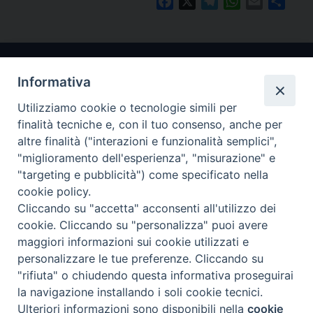
Facebook
X
Telegram
WhatsApp
Email
Condi
Informativa
Utilizziamo cookie o tecnologie simili per
finalità tecniche e, con il tuo consenso, anche per
altre finalità ("interazioni e funzionalità semplici",
"miglioramento dell'esperienza", "misurazione" e
Arcidiocesi di Ravenna-Cervia
"targeting e pubblicità") come specificato nella
cookie policy.
CONTATTI
Cliccando su "accetta" acconsenti all'utilizzo dei
Piazza Arcivescovado, 1 48121- Ravenna
cookie. Cliccando su "personalizza" puoi avere
tel 0544.541655
maggiori informazioni sui cookie utilizzati e
curia@diocesiravennacervia.it
personalizzare le tue preferenze. Cliccando su
"rifiuta" o chiudendo questa informativa proseguirai
la navigazione installando i soli cookie tecnici.
Per segnalazioni tecniche e aggiornamenti:
Ulteriori informazioni sono disponibili nella
cookie
Preferenze Cookie
webmaster@diocesiravennacervia.it