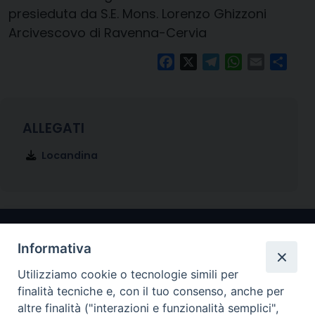
presieduta da S.E. Mons. Lorenzo Ghizzoni
Arcivescovo di Ravenna-Cervia
Facebook
X
Telegram
WhatsApp
Email
Condi
Locandina
Informativa
Utilizziamo cookie o tecnologie simili per
finalità tecniche e, con il tuo consenso, anche per
altre finalità ("interazioni e funzionalità semplici",