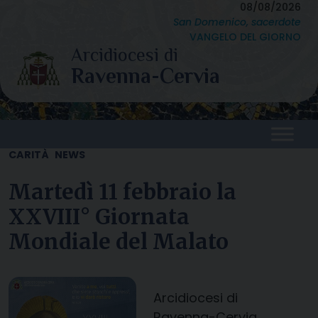
Skip
08/08/2026
San Domenico, sacerdote
to
VANGELO DEL GIORNO
content
CARITÀ
NEWS
Martedì 11 febbraio la
XXVIII° Giornata
Mondiale del Malato
Arcidiocesi di
Ravenna-Cervia