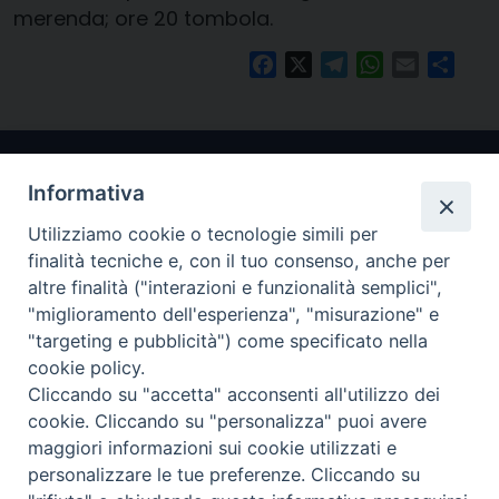
merenda; ore 20 tombola.
Facebook
X
Telegram
WhatsApp
Email
Condi
Informativa
Utilizziamo cookie o tecnologie simili per
finalità tecniche e, con il tuo consenso, anche per
altre finalità ("interazioni e funzionalità semplici",
"miglioramento dell'esperienza", "misurazione" e
Arcidiocesi di Ravenna-Cervia
"targeting e pubblicità") come specificato nella
cookie policy.
CONTATTI
Cliccando su "accetta" acconsenti all'utilizzo dei
Piazza Arcivescovado, 1 48121- Ravenna
cookie. Cliccando su "personalizza" puoi avere
tel 0544.541655
maggiori informazioni sui cookie utilizzati e
curia@diocesiravennacervia.it
personalizzare le tue preferenze. Cliccando su