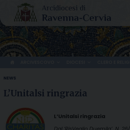
Skip
to
content
ARCIVESCOVO
DIOCESI
CLERO E RELIG
NEWS
L’Unitalsi ringrazia
L’Unitalsi ringrazia
Dal ‘RisVeglio Duemila’ N. 26/