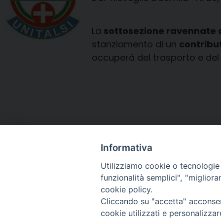
La
sottosezione ravennate d
stanziamento di un
contribut
occuperà del trasporto e del 
Informativa
Utilizziamo cookie o tecnologie s
funzionalità semplici", "miglior
cookie policy.
Cliccando su "accetta" acconsent
Arcidiocesi di Ravenna-
cookie utilizzati e personalizza