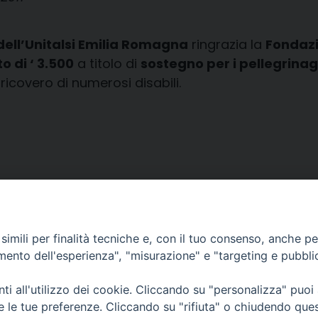
ell’Unitalsi Emilia Romagna
ringrazia la
Fondazi
o di ‘ 3.500
a titolo di
sostegno per i pellegrinag
ricovero di numerosi disabili.
imili per finalità tecniche e, con il tuo consenso, anche per 
amento dell'esperienza", "misurazione" e "targeting e pubbli
i all'utilizzo dei cookie. Cliccando su "personalizza" puoi
CONTATTI
Cervia
re le tue preferenze. Cliccando su "rifiuta" o chiudendo que