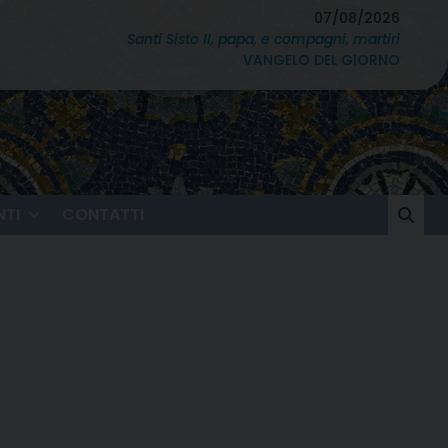
07/08/2026
Santi Sisto II, papa, e compagni, martiri
VANGELO DEL GIORNO
TI
CONTATTI