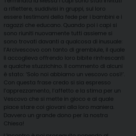
Terminata la Messa i capi sono stati invitati
a riflettere, suddivisi in gruppi, sul loro
essere testimoni della fede per i bambini e i
ragazzi che educano. Quando poi i capi si
sono riuniti nuovamente tutti assieme si
sono trovati davanti a qualcosa di inusuale:
l’Arcivescovo con tanto di grembiule, il quale
li accoglieva offrendo loro bibite rinfrescanti
e qualche stuzzichino. Il commento di alcuni
è stato: ‘Solo noi abbiamo un vescovo così!’.
Con questa frase credo si sia espresso
l’apprezzamento, l’affetto e la stima per un
Vescovo che si mette in gioco e al quale
piace stare coi giovani alla loro maniera.
Davvero un grande dono per la nostra
Chiesa!
L’incontro è poi proseguito ponendo al