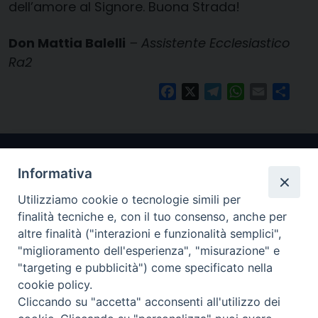
dell’amore al Signore. Buona Strada!
Don Mattia Balelli
– Assistente Ecclesiastico
Ra2
Facebook
X
Telegram
WhatsApp
Email
Condi
Informativa
Utilizziamo cookie o tecnologie simili per
finalità tecniche e, con il tuo consenso, anche per
altre finalità ("interazioni e funzionalità semplici",
"miglioramento dell'esperienza", "misurazione" e
Arcidiocesi di Ravenna-Cervia
"targeting e pubblicità") come specificato nella
cookie policy.
CONTATTI
Cliccando su "accetta" acconsenti all'utilizzo dei
Piazza Arcivescovado, 1 48121- Ravenna