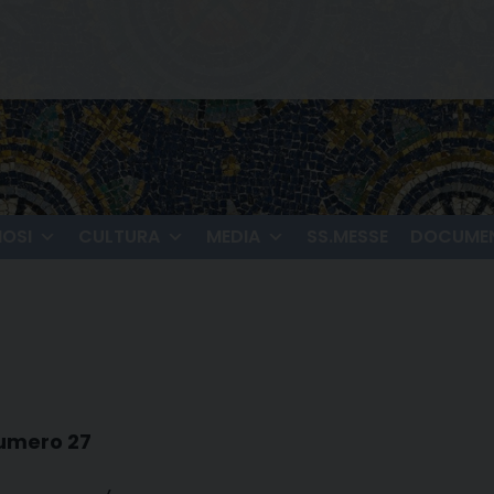
IOSI
CULTURA
MEDIA
SS.MESSE
DOCUMEN
numero 27