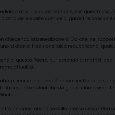
ediamo a lui la sua benedizione, e in questo assumi
ipiamo delle scelte comuni di garantire coesione s
on chiedendo la benedizione di Dio che, nel rapp
cuno si dice di tradizione laica repubblicana, qual
uenti di questo Paese, pur essendo di matrici ideali
rema attualità.
 sabato scorso in cui molti hanno scritto della sua 
tta la serie di reazioni che da giorni stiamo ascol
Giunta.
ioni fra persone, anche se dello stesso sesso. Una 