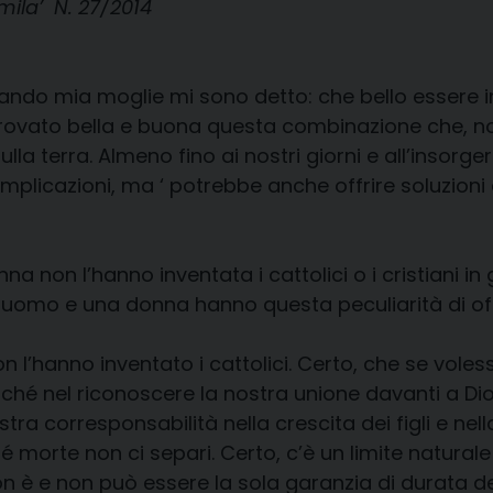
mila’ N. 27/2014
ando mia moglie mi sono detto: che bello essere 
trovato bella e buona questa combinazione che, no
la terra. Almeno fino ai nostri giorni e all’insorge
mplicazioni, ma ‘ potrebbe anche offrire soluzioni 
non l’hanno inventata i cattolici o i cristiani in 
he un uomo e una donna hanno questa peculiarità di off
 l’hanno inventato i cattolici. Certo, che se vole
perché nel riconoscere la nostra unione davanti a D
ra corresponsabilità nella crescita dei figli e nell
hé morte non ci separi. Certo, c’è un limite natural
on è e non può essere la sola garanzia di durata d