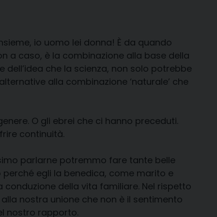
insieme, io uomo lei donna! È da quando
n a caso, è la combinazione alla base della
re dell’idea che la scienza, non solo potrebbe
alternative alla combinazione ‘naturale’ che
genere. O gli ebrei che ci hanno preceduti.
rire continuità.
ssimo parlarne potremmo fare tante belle
io perché egli la benedica, come marito e
a conduzione della vita familiare. Nel rispetto
e alla nostra unione che non è il sentimento
el nostro rapporto.