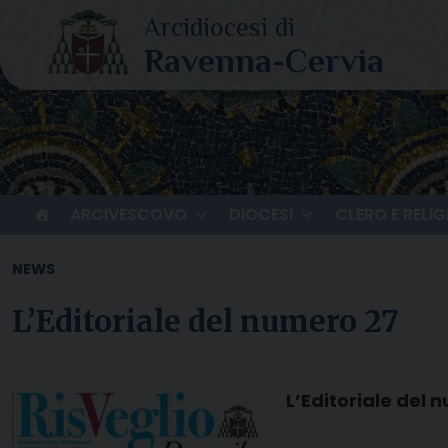
Skip
to
content
ARCIVESCOVO
DIOCESI
CLERO E RELIG
NEWS
L’Editoriale del numero 27
L’Editoriale del 