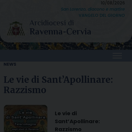
Skip
10/08/2026
San Lorenzo, diacono e martire
to
VANGELO DEL GIORNO
content
NEWS
Le vie di Sant’Apollinare:
Razzismo
Le vie di
Sant’Apollinare:
Razzismo