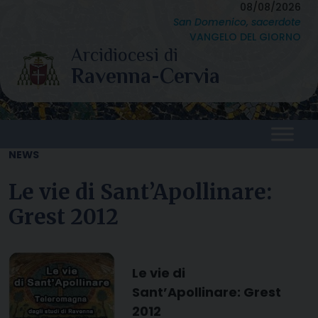
Skip
08/08/2026
San Domenico, sacerdote
to
VANGELO DEL GIORNO
content
NEWS
Le vie di Sant’Apollinare:
Grest 2012
Le vie di
Sant’Apollinare: Grest
2012