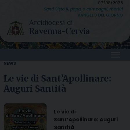
Skip
07/08/2026
Santi Sisto II, papa, e compagni, martiri
to
VANGELO DEL GIORNO
content
NEWS
Le vie di Sant’Apollinare:
Auguri Santità
Le vie di
Sant’Apollinare: Auguri
Santità