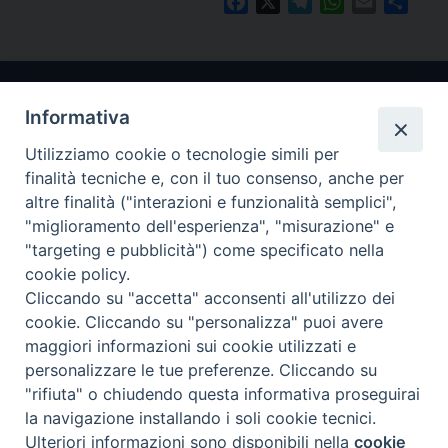
Facebook
X
Telegram
WhatsApp
Email
Condi
Informativa
Utilizziamo cookie o tecnologie simili per
finalità tecniche e, con il tuo consenso, anche per
altre finalità ("interazioni e funzionalità semplici",
"miglioramento dell'esperienza", "misurazione" e
Arcidiocesi di Ravenna-Cervia
"targeting e pubblicità") come specificato nella
cookie policy.
CONTATTI
Cliccando su "accetta" acconsenti all'utilizzo dei
Piazza Arcivescovado, 1 48121- Ravenna
cookie. Cliccando su "personalizza" puoi avere
tel 0544.541655
maggiori informazioni sui cookie utilizzati e
curia@diocesiravennacervia.it
personalizzare le tue preferenze. Cliccando su
"rifiuta" o chiudendo questa informativa proseguirai
la navigazione installando i soli cookie tecnici.
Per segnalazioni tecniche e aggiornamenti:
Ulteriori informazioni sono disponibili nella
cookie
Preferenze Cookie
webmaster@diocesiravennacervia.it