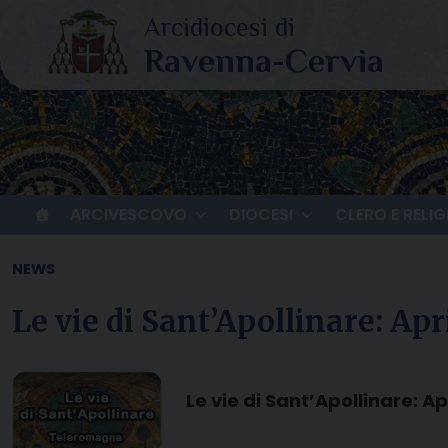
Skip
to
content
ARCIVESCOVO
DIOCESI
CLERO E RELIG
NEWS
Le vie di Sant’Apollinare: Apri
Le vie di Sant’Apollinare: Apr