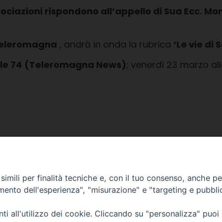
Associazioni rispondono all’appello di Sua Ecc. Mo
eleromagna
, andrà in onda la rubrica
‘Le vie di
le 74 (Teleromagna News)
; venerdì 23 marzo all
imili per finalità tecniche e, con il tuo consenso, anche per 
amento dell'esperienza", "misurazione" e "targeting e pubbli
i all'utilizzo dei cookie. Cliccando su "personalizza" puoi