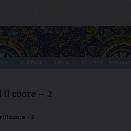
IOSI
CULTURA
MEDIA
SS.MESSE
DOCUMEN
 il cuore – 2
i il cuore – 2