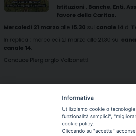
Istituzioni , Banche, Enti, 
favore della Caritas.
Mercoledì 21 marzo
alle
15.30
sul
canale 14
di
T
In replica : mercoledì 21 marzo alle 21.30 sul
cana
canale 14
.
Conduce Piergiorgio Valbonetti.
Informativa
Utilizziamo cookie o tecnologie s
apri_il_cuore_2012-2
funzionalità semplici", "miglior
cookie policy.
Cliccando su "accetta" acconsent