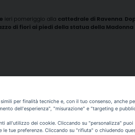
e
ieri pomeriggio alla
cattedrale di Ravenna
.
Dop
zzo di fiori ai piedi della statua della Madonna e
imili per finalità tecniche e, con il tuo consenso, anche per 
amento dell'esperienza", "misurazione" e "targeting e pubbli
i all'utilizzo dei cookie. Cliccando su "personalizza" puoi
CONTATTI
Cervia
re le tue preferenze. Cliccando su "rifiuta" o chiudendo que