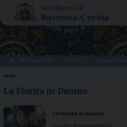
Skip
to
content
ARCIVESCOVO
DIOCESI
CLERO E RELIG
NEWS
La Fiorita in Duomo
La Fiorita in Duomo
Dal sito
RavennaWebTv