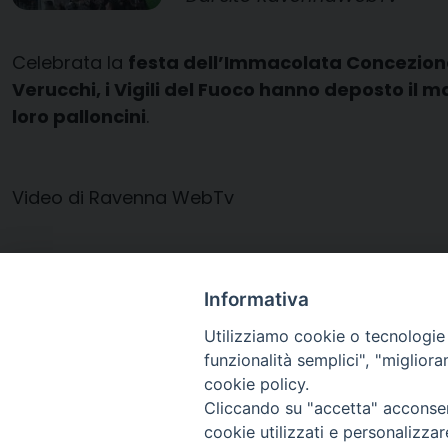
Celebrata la
festa dell’Immacolata Concezion
Verucchi, i Vigili del Fuoco hanno deposto il ma
loro palloncini
.
Video di Ravenna WebTv
Informativa
Utilizziamo cookie o tecnologie s
funzionalità semplici", "miglior
cookie policy.
Cliccando su "accetta" acconsent
Arcidiocesi di Ravenna-
cookie utilizzati e personalizza