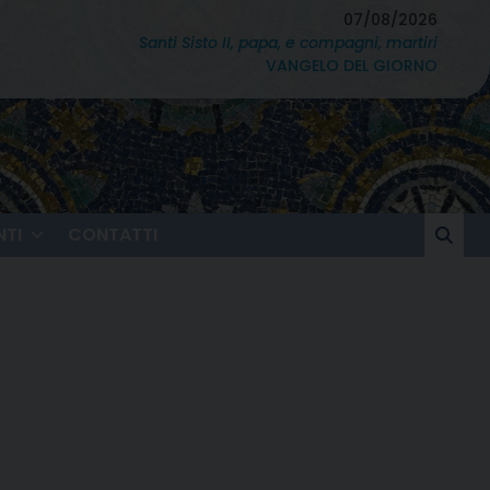
07/08/2026
Santi Sisto II, papa, e compagni, martiri
VANGELO DEL GIORNO
TI
CONTATTI