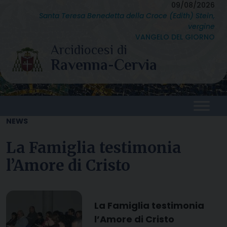
Skip
09/08/2026
Santa Teresa Benedetta della Croce (Edith) Stein,
to
vergine
content
VANGELO DEL GIORNO
NEWS
La Famiglia testimonia
l’Amore di Cristo
La Famiglia testimonia
l’Amore di Cristo