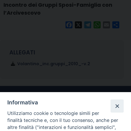
Incontro dei Gruppi Sposi-Famiglia con
l’Arcivescovo
Facebook
X
Telegram
WhatsApp
Email
Condi
Volantino_inc.gruppi_2010_-v.2
Informativa
Utilizziamo cookie o tecnologie simili per
finalità tecniche e, con il tuo consenso, anche per
altre finalità ("interazioni e funzionalità semplici",