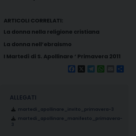
ARTICOLI CORRELATI:
La donna nella religione cristiana
La donna nell’ebraismo
I Martedì di S. Apollinare ‘ Primavera 2011
Facebook
X
Telegram
WhatsApp
Email
Condi
martedi_apollinare_invito_primavera-3
martedi_apollinare_manifesto_primavera-
3