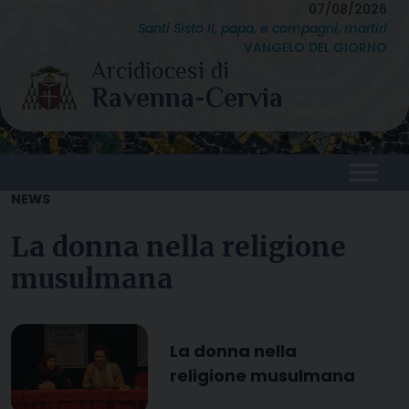
Skip
07/08/2026
Santi Sisto II, papa, e compagni, martiri
to
VANGELO DEL GIORNO
content
NEWS
La donna nella religione
musulmana
La donna nella
religione musulmana