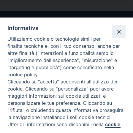
Informativa
Utilizziamo cookie o tecnologie simili per
finalità tecniche e, con il tuo consenso, anche per
altre finalità ("interazioni e funzionalità semplici",
"miglioramento dell'esperienza", "misurazione" e
Arcidiocesi di Ravenna-Cervia
"targeting e pubblicità") come specificato nella
cookie policy.
CONTATTI
Cliccando su "accetta" acconsenti all'utilizzo dei
Piazza Arcivescovado, 1 48121- Ravenna
cookie. Cliccando su "personalizza" puoi avere
tel 0544.541655
maggiori informazioni sui cookie utilizzati e
curia@diocesiravennacervia.it
personalizzare le tue preferenze. Cliccando su
"rifiuta" o chiudendo questa informativa proseguirai
la navigazione installando i soli cookie tecnici.
Per segnalazioni tecniche e aggiornamenti:
Ulteriori informazioni sono disponibili nella
cookie
Preferenze Cookie
webmaster@diocesiravennacervia.it
policy
completa.