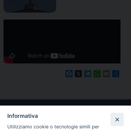
Facebook
X
Telegram
WhatsApp
Email
Condi
Informativa
Utilizziamo cookie o tecnologie simili per