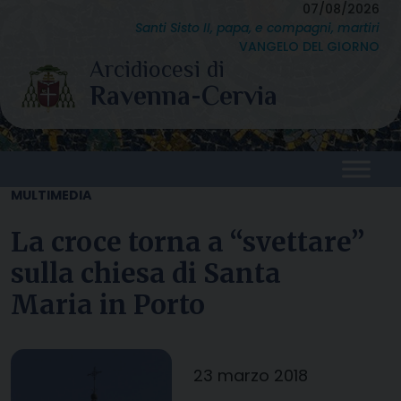
Skip
07/08/2026
Santi Sisto II, papa, e compagni, martiri
to
VANGELO DEL GIORNO
content
MULTIMEDIA
La croce torna a “svettare”
sulla chiesa di Santa
Maria in Porto
23 marzo 2018