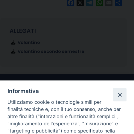
Facebook
X
Telegram
WhatsApp
Email
Condi
Volantino
Volantino secondo semestre
Informativa
Utilizziamo cookie o tecnologie simili per
finalità tecniche e, con il tuo consenso, anche per
altre finalità ("interazioni e funzionalità semplici",
"miglioramento dell'esperienza", "misurazione" e
Arcidiocesi di Ravenna-Cervia
"targeting e pubblicità") come specificato nella