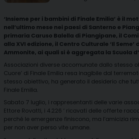
‘Insieme per i bambini di Finale Emilia’ è il mo
nell’ultimo mese nei paesi di Santerno e Piang
primaria Caruso Balella di Piangipane, il Co
alla XVI edizione, il Centro Culturale ‘Il Seme
Ammonite, ai quali si è aggregata la Scuola 
Associazioni diverse accomunate dallo stesso obie
Cuore’ di Finale Emilia resa inagibile dal terremo
stesso obiettivo, ha generato il desiderio che tu
Finale Emilia.
Sabato 7 luglio, i rappresentanti delle varie asso
Ettore Rovatti, i 4.226 ‘ ricavati delle offerte rac
perché le emergenze finiscono, ma l’amicizia rima
per non aver perso vite umane.