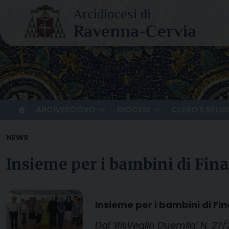
Skip
to
content
ARCIVESCOVO
DIOCESI
CLERO E RELIG
NEWS
Insieme per i bambini di Fina
Insieme per i bambini di Fin
Dal ‘RisVeglio Duemila’ N. 27/