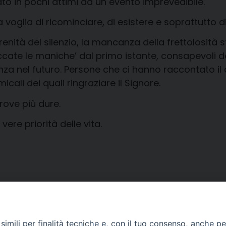
ato in pochi attimi da un evento imprevedibile.
voglia di ricominciare, di esistere e soprattutto di
à del silenzio, la mancanza della frettolosità ster
te le maniche’ dal primo istante, consapevoli dell
a nel futuro. Persone che ci hanno raccontato il cr
cali dei quali ringraziare il Signore.
rove più dure.
vere priorità delle vita.
la Caruso Balella), musicista Barbara Mazzolani
oloco Piangipane), Don Ettore Rovatti di Finale
udio Donati (Centro Culturale ‘Il Seme’) e alcu
imili per finalità tecniche e, con il tuo consenso, anche per 