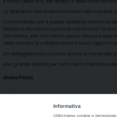
Il senso della vita, del tempo e delle cose cambi
La Speranza che rinasce in mezzo alle macerie, la 
Camminando per il paese abbiamo sentito la serenit
Abbiamo incontrato persone che si sono ‘rimbocca
affrontare, che non hanno perso fiducia e speranz
della nascita di collaborazioni e nuovi rapporti ami
Un atteggiamento positivo anche di fronte alle p
Una grande lezione per tutti che fa riflettere sulle 
Giulia Plazzi
Nella foto: insegnante Mirca Massaroli (scuo
Ammonite), Umberto Domenichini (Presidente Pr
Informativa
Centro Culturale ‘Il Seme’ di Piangipane), Cla
Utilizziamo cookie o tecnologie s