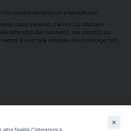
 non essere dimenticati e lasciati soli.
ile, della frenesia che non fa riflettere.
e difficoltà del momento, dei sacrifici da
earsi di una rete solidale che coinvolge tutti,
 (Giovane Musica d’Estate di Santerno-
 Emilia, Giulia Plazzi (Vice Presidente
ne parrocchiane.
altre finalità ("interazioni e