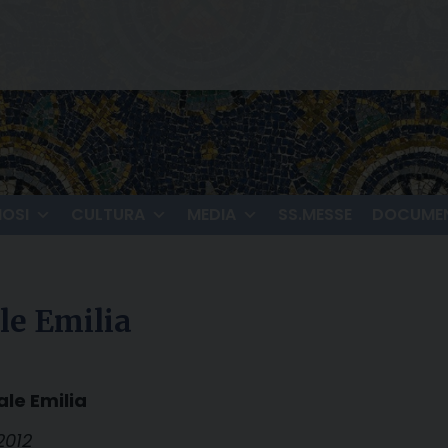
IOSI
CULTURA
MEDIA
SS.MESSE
DOCUMEN
le Emilia
ale Emilia
2012