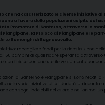
tto che ha caratterizzato le diverse iniziative di
ipane a favore delle popolazioni colpite dal si
mitato Promotore di Santerno, attraverso la man
’ di Piangipane, la Proloco di Piangipane e le pa
d’Arte Ramenghi di Bagnacavallo.
ttivo: raccogliere fondi per la ricostruzione della
to. 160 bambini ai quali ridare speranza attraverso
tto non finisse con uno sterile versamento bancari
ciazioni di Santerno e Piangipane si sono recati a 
colte nelle varie iniziative di solidarietà. Un incontr
ne con segni indelebili nel cuore e nell’anima. Un p