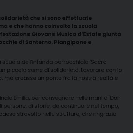
 solidarietà che si sono effettuate
sma e che hanno coinvolto la scuola
ifestazione Giovane Musica d’Estate giunta
rrocchie di Santerno, Piangipane e
 scuola dell’infanzia parrocchiale ‘Sacro
 un piccolo seme di solidarietà. Lavorare con lo
o, ma creasse un ponte fra la nostra realtà e
Finale Emilia, per consegnare nelle mani di Don
o di persone, di storie, da continuare nel tempo,
aese stravolto nelle strutture, che ringrazia