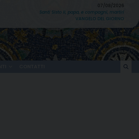
07/08/2026
Santi Sisto II, papa, e compagni, martiri
VANGELO DEL GIORNO
TI
CONTATTI