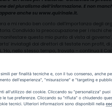
ione del pluralismo dell’informazione. E non manc
e appare anche su www.quirinale.it.
ttera e mi rendo ben conto dell’importanza degli ar
ditoria. Condivido la preoccupazione per i rischi c
anifestare questo mio punto di vista al governo’. L
rta’ inviatagli dai direttori di testate non profit, d
i. ‘Ho, nello stesso tempo, trovato – continua il C
opera di bonifica’ in questo settore e la disponibilit
ezione nell’accesso alle risorse’. Credo che quanto
a la sollecitazione, che faccio mia, per una riconsi
imili per finalità tecniche e, con il tuo consenso, anche per 
amento dell'esperienza", "misurazione" e "targeting e pubbli
i all'utilizzo dei cookie. Cliccando su "personalizza" puoi
re le tue preferenze. Cliccando su "rifiuta" o chiudendo que
okie tecnici. Ulteriori informazioni sono disponibili nella
coo
CONTATTI
Cervia
Piazza Arcivescovado, 1 48121- Ravenna