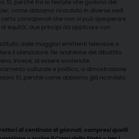
a. Sì, perché tra le testate che godono dei
iciole’, come abbiamo ricordato in diverse sedi
 di certo consapevoli che non si può sperperare
di equità’, due principi da applicare con
stituito dalle maggiori emittenti televisive e
tere il silenziatore. Ne andrebbe del dibattito
ano, invece, di essere sostenute.
entamento culturale e politico, a dimostrazione
 opinioni. Sì, perché come abbiamo già ricordato
ttori di centinaia di giornali, compresi quelli
cupazione – scrive il Capo dello Stato – per i