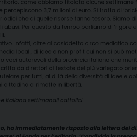
territorio, come abbiamo titolato alcune settimane f
le percepiscono 3,7 milioni di euro. Si tratta di ‘br
periodici che di quelle risorse fanno tesoro. Siamo
 abusi. Per questo da tempo parliamo di ‘rigore e 
i.
ivo. Infatti, oltre al cosiddetto circo mediatico co
media locali, di idee e non profit cui non si può met
oci autorevoli della provincia italiana che merit
critta da direttori di testate del più variegato ori
telare per tutti, al di là della diversità di idee e
cittadino ci rimette in libertà.
e italiana settimanali cattolici
o, ha immediatamente risposto alla lettera dei dire
ineare’ al Fondo per l’editoria. ‘Condivido la preoc