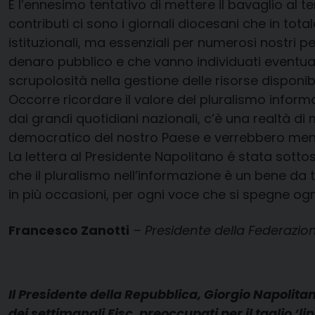
È l’ennesimo tentativo di mettere il bavaglio al 
contributi ci sono i giornali diocesani che in tota
istituzionali, ma essenziali per numerosi nostri 
denaro pubblico e che vanno individuati eventuali
scrupolosità nella gestione delle risorse disponibil
Occorre ricordare il valore del pluralismo informat
dai grandi quotidiani nazionali, c’è una realtà di 
democratico del nostro Paese e verrebbero meno v
La lettera al Presidente Napolitano é stata sottos
che il pluralismo nell’informazione è un bene da tu
in più occasioni, per ogni voce che si spegne ogni 
Francesco Zanotti
– Presidente della Federazion
Il Presidente della Repubblica, Giorgio Napolitan
dei settimanali Fisc, preoccupati per il taglio ‘l