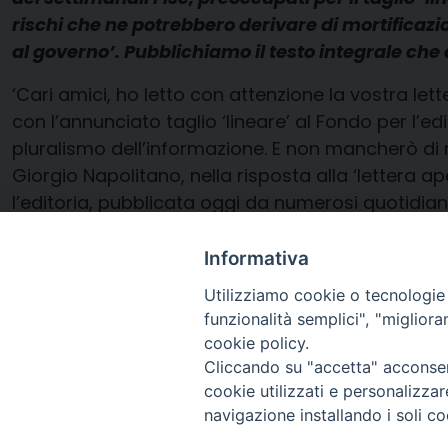
rischi che ne potrebbero derivare di mortificaz
al governo’. Pubblichiamo il testo integrale ch
‘Cari amici, ho letto con attenzione la vostra le
con l’annunciato taglio ‘lineare’ al Fondo per l’e
pluralismo dell’informazione. E non mancherò di m
Giorgio Napolitano, nella risposta alla ‘lettera ape
l’editoria, pubblicata oggi da numerosi quotidian
vostra lettera, la sensibilità per l’urgenza di ‘un’
un lato risparmi e dall’altro una più rigorosa sel
Informativa
intendimenti, tanto più ne guadagnerà in efficaci
Utilizziamo cookie o tecnologie s
funzionalità semplici", "miglior
cookie policy.
Cliccando su "accetta" acconsent
cookie utilizzati e personalizza
navigazione installando i soli co
Arcidiocesi di Ravenna-