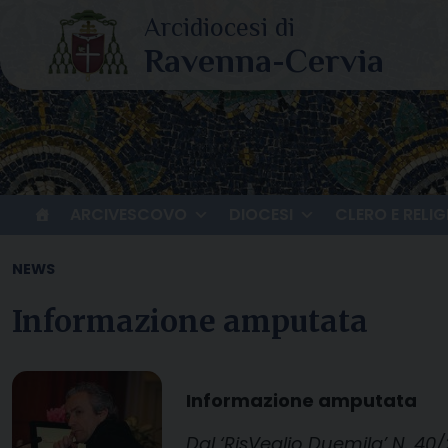
Skip
to
content
ARCIVESCOVO
DIOCESI
CLERO E RELIG
NEWS
Informazione amputata
Informazione amputata
Dal ‘RisVeglio Duemila’ N. 40/