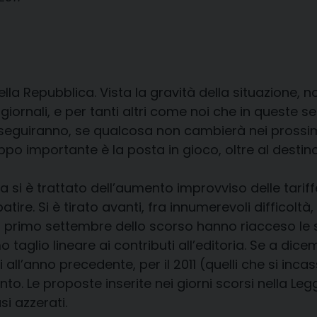
la Repubblica. Vista la gravità della situazione, no
giornali, e per tanti altri come noi che in queste 
guiranno, se qualcosa non cambierà nei prossimi gi
po importante è la posta in gioco, oltre al destino 
i è trattato dell’aumento improvviso delle tariffe p
re. Si è tirato avanti, fra innumerevoli difficoltà, c
e il primo settembre dello scorso hanno riacceso le
mo taglio lineare ai contributi all’editoria. Se a di
i all’anno precedente, per il 2011 (quelli che si inc
o. Le proposte inserite nei giorni scorsi nella Legge
si azzerati.