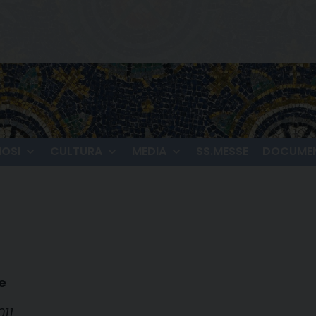
IOSI
CULTURA
MEDIA
SS.MESSE
DOCUMEN
e
011