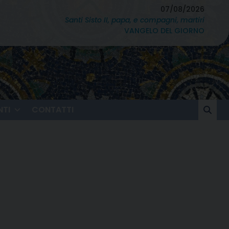
07/08/2026
Santi Sisto II, papa, e compagni, martiri
VANGELO DEL GIORNO
TI
CONTATTI