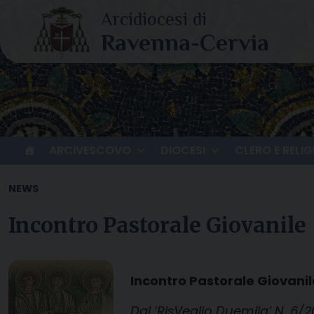
Skip
to
content
ARCIVESCOVO
DIOCESI
CLERO E RELIG
NEWS
Incontro Pastorale Giovanile
Incontro Pastorale Giovanil
Dal ‘RisVeglio Duemila’ N. 6/2