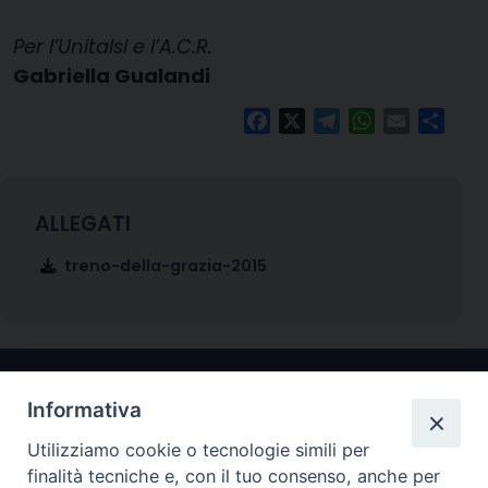
Per l’Unitalsi e l’A.C.R.
Gabriella Gualandi
Facebook
X
Telegram
WhatsApp
Email
Condi
treno-della-grazia-2015
Informativa
Utilizziamo cookie o tecnologie simili per
finalità tecniche e, con il tuo consenso, anche per