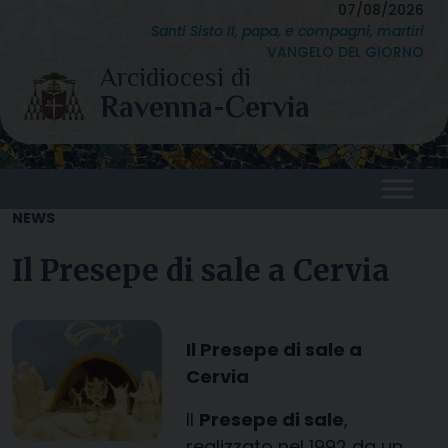
Skip
07/08/2026
Santi Sisto II, papa, e compagni, martiri
to
VANGELO DEL GIORNO
content
NEWS
Il Presepe di sale a Cervia
Il Presepe di sale a
Cervia
Il
Presepe di sale
,
realizzato nel 1992 da un