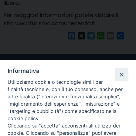
libero.
Per maggiori informazioni potete visitare il
sito www.turismo.comunecervia.it
Facebook
X
Telegram
WhatsApp
Email
Condi
Informativa
Utilizziamo cookie o tecnologie simili per
finalità tecniche e, con il tuo consenso, anche per
altre finalità ("interazioni e funzionalità semplici",
"miglioramento dell'esperienza", "misurazione" e
Arcidiocesi di Ravenna-Cervia
"targeting e pubblicità") come specificato nella
cookie policy.
CONTATTI
Cliccando su "accetta" acconsenti all'utilizzo dei
Piazza Arcivescovado, 1 48121- Ravenna
cookie. Cliccando su "personalizza" puoi avere